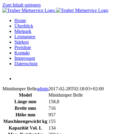
Zum Inhalt springen
Home
Überblick
Mietpark
Leistungen
Stärken
Preisliste
Kontakt
Impressum
Datenschutz
Minidumper Belle
admin
2017-02-28T02:18:03+02:00
Model
Minidumper Belle
Länge mm
158,8
Breite mm
716
Höhe mm
957
Maschinengewicht kg
155
Kapazität Vol. L
134